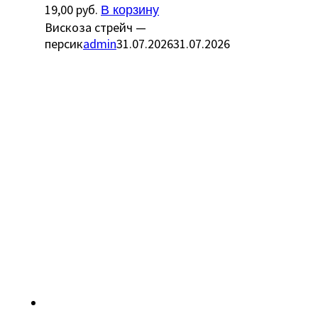
В корзину
19,00
руб.
Вискоза стрейч —
персик
admin
31.07.2026
31.07.2026