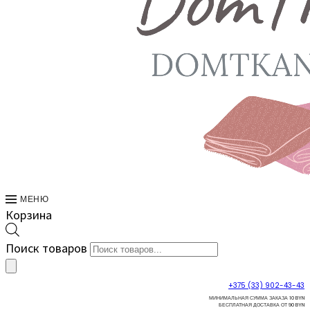
МЕНЮ
Корзина
Поиск товаров
+375 (33) 902-43-43
МИНИМАЛЬНАЯ СУММА ЗАКАЗА 10 BYN
БЕСПЛАТНАЯ ДОСТАВКА ОТ 90 BYN