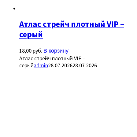
Атлас стрейч плотный VIP –
серый
В корзину
18,00
руб.
Атлас стрейч плотный VIP –
серый
admin
28.07.2026
28.07.2026