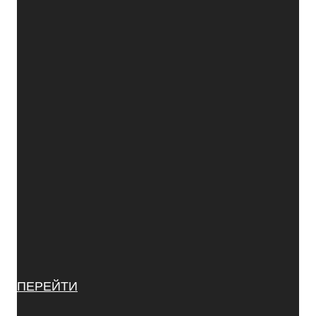
ПЕРЕЙТИ