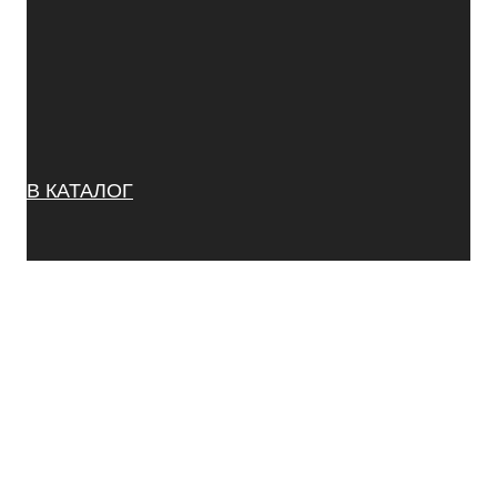
В КАТАЛОГ