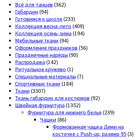
Всё для танцев
(362)
Габардин
(94)
Готовимся к школе
(233)
Коллекция весна-лето
(409)
Коллекция осень-зима
(194)
Мебельные ткани
(94)
Оформление праздников
(56)
Праздничные наряды
(90)
Распродажа
(142)
Ритуальное кружево
(1)
Специальные материалы
(7)
Спортивные ткани
(184)
Ткани
(3307)
Ткань габардин для костюмов
(92)
Швейная фурнитура
(1352)
Фурнитура для нижнего белья
(239)
Чашки
(86)
Формованная чашка Деми на
косточке с Push-up, размер 95
(3)