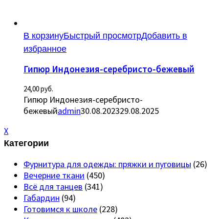
В корзину
Быстрый просмотр
Добавить в
избранное
Гипюр Индонезия-серебристо-бежевый
24,00
руб.
Гипюр Индонезия-серебристо-
бежевый
admin
30.08.2023
29.08.2025
X
Категории
Фурнитура для одежды: пряжки и пуговицы
(26)
Вечерние ткани
(450)
Всё для танцев
(341)
Габардин
(94)
Готовимся к школе
(228)