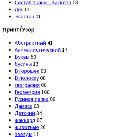
Состав ткани - Вискоза
18
Лён
01
Эластан
01
Принт/Узор
Абстрактный
41
Анималистический
17
Буквы
50
бусины
13
В горошек
03
В полоску
08
география
06
Геометрия
166
Гусиная лапка
06
Дамаск
03
Детский
34
жаккард
07
животные
26
звёзды
11