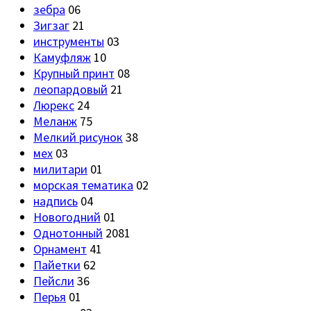
зебра
06
Зигзаг
21
инструменты
03
Камуфляж
10
Крупный принт
08
леопардовый
21
Люрекс
24
Меланж
75
Мелкий рисунок
38
мех
03
милитари
01
морская тематика
02
надпись
04
Новогодний
01
Однотонный
2081
Орнамент
41
Пайетки
62
Пейсли
36
Перья
01