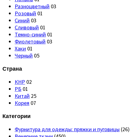
Разноцветный
03
Розовый
01
Синий
03
Сливовый
01
Темно-синий
01
Фиолетовый
03
Хаки
01
Черный
05
Страна
КНР
02
РБ
01
Китай
25
Корея
07
Категории
Фурнитура для одежды: пряжки и пуговицы
(26)
Вечерние ткани
(450)