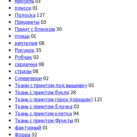
пиксель
03
плиссе
01
Полоска
127
Предметы
03
Принт с блеском
30
птицы
01
рептилия
08
Рисунок
35
Рубчик
02
сердечки
08
стразы
08
Супергерои
02
Ткани с принтом под вышивку
03
Ткань с принтом букле
28
Ткань с принтом горох (горошек)
121
Ткань с принтом Ёлочка
02
Ткань с принтом клетка
94
Ткань с принтом Фрукты
01
фактурный
01
Флора
32