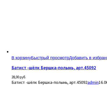
В корзину
Быстрый просмотр
Добавить в избран
Батист -шёлк Бершка-полынь, арт.45092
28,00
руб.
Батист -шёлк Бершка-полынь, арт.45092
admin
16.0