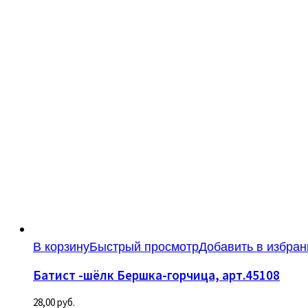
В корзину
Быстрый просмотр
Добавить в избран
Батист -шёлк Бершка-горчица, арт.45108
28,00
руб.