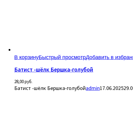
В корзину
Быстрый просмотр
Добавить в избран
Батист -шёлк Бершка-голубой
28,00
руб.
Батист -шёлк Бершка-голубой
admin
17.06.2025
29.0