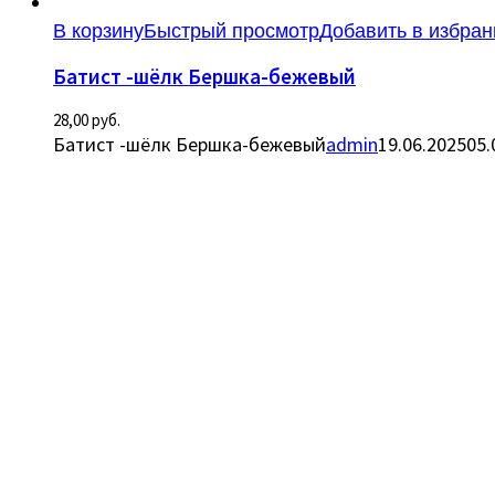
В корзину
Быстрый просмотр
Добавить в избран
Батист -шёлк Бершка-бежевый
28,00
руб.
Батист -шёлк Бершка-бежевый
admin
19.06.2025
05.