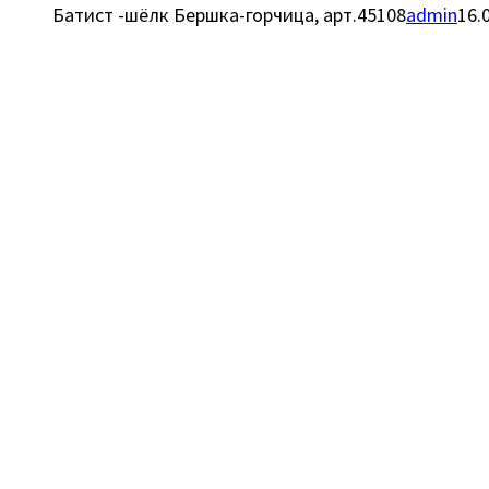
Батист -шёлк Бершка-горчица, арт.45108
admin
16.