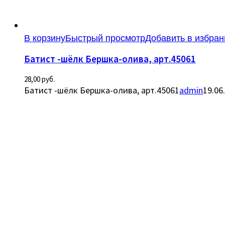
В корзину
Быстрый просмотр
Добавить в избран
Батист -шёлк Бершка-олива, арт.45061
28,00
руб.
Батист -шёлк Бершка-олива, арт.45061
admin
19.06